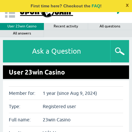
x
First time here? Checkout the
FAQ
!
User 23win Casino
Recent activity
All questions
All answers
Ask a Question
User 23win Casino
Member for:
1 year (since Aug 9, 2024)
Type:
Registered user
Full name:
23win Casino