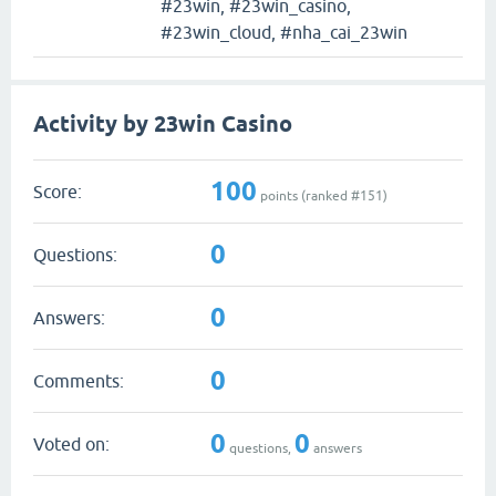
#23win, #23win_casino,
#23win_cloud, #nha_cai_23win
Activity by 23win Casino
100
Score:
points (ranked #
151
)
0
Questions:
0
Answers:
0
Comments:
0
0
Voted on:
questions,
answers